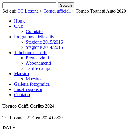
Sei qui:
TC Losone
>
Tornei ufficiali
>
Torneo Tognetti Auto 2020
Home
Club
Comitato
Programma delle attività
Stagione 2015/2016
Stagione 2014/2015
Tabellone e tariffe
Prenotazioni
Abbonamenti
Tariffe campi
Maestro
Maestro
Galleria fotografica
I nostri sponsor
Contatto
Torneo Caffè Carlito 2024
TC Losone | 21 Gen 2024 08:00
DATE