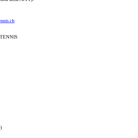
nnis.ch
S TENNIS
)